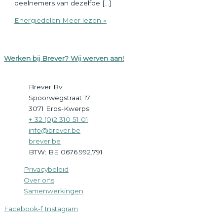
deelnemers van dezelfde […]
Energiedelen
Meer lezen »
Werken bij Brever? Wij werven aan!
Brever Bv
Spoorwegstraat 17
3071
Erps-Kwerps
+ 32 (0)2 310 51 01
info@brever.be
brever.be
BTW:
BE 0676.992.791
Privacybeleid
Over ons
Samenwerkingen
Facebook-f
Instagram