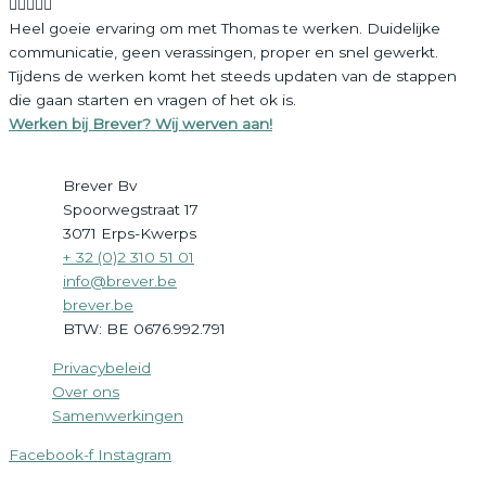





Heel goeie ervaring om met Thomas te werken. Duidelijke
communicatie, geen verassingen, proper en snel gewerkt.
Tijdens de werken komt het steeds updaten van de stappen
die gaan starten en vragen of het ok is.
Werken bij Brever? Wij werven aan!
Brever Bv
Spoorwegstraat 17
3071
Erps-Kwerps
+ 32 (0)2 310 51 01
info@brever.be
brever.be
BTW:
BE 0676.992.791
Privacybeleid
Over ons
Samenwerkingen
Facebook-f
Instagram